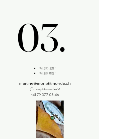
03.
03.
une question ?
une demande ?
martine@monptitmonde.ch
@monptitmonde79
+41 79 377 05 46