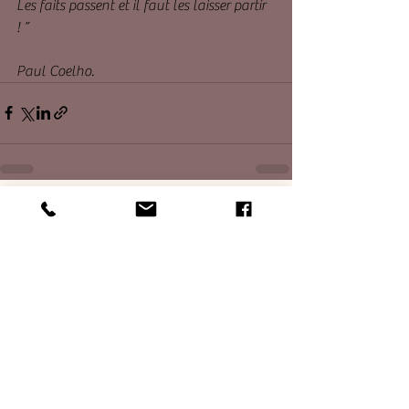
Les faits passent et il faut les laisser partir 
! ”
Paul Coelho.
Voir tout
Posts récents