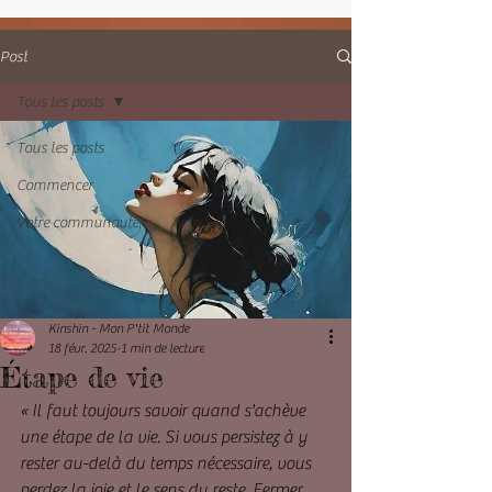
Post
Tous les posts
Tous les posts
Commencer
Votre communauté
Kinshin - Mon P'tit Monde
18 févr. 2025
1 min de lecture
Étape de vie
« Il faut toujours savoir quand s'achève 
une étape de la vie. Si vous persistez à y 
rester au-delà du temps nécessaire, vous 
perdez la joie et le sens du reste. Fermer 