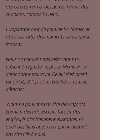
des cercles, fermer des portes, fermer des 
chapitres, comme tu veux.
L'important c'est de pouvoir les fermer, et 
de laisser aller des moments de vie qui se 
ferment.
Nous ne pouvons pas rester dans le 
présent à regretter le passé. Même en se 
demandant pourquoi. Ce qui s'est passé 
est arrivé, et il faut le relâcher, il faut se 
détacher.
 Nous ne pouvons pas être des enfants 
éternels, des adolescents tardifs, des 
employés d'entreprises inexistantes, ni 
avoir des liens avec ceux qui ne veulent 
pas être liés à nous.