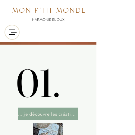
MON P'TIT MONDE
HARMONIE BIJOUX
01.
01.
... je découvre les créations