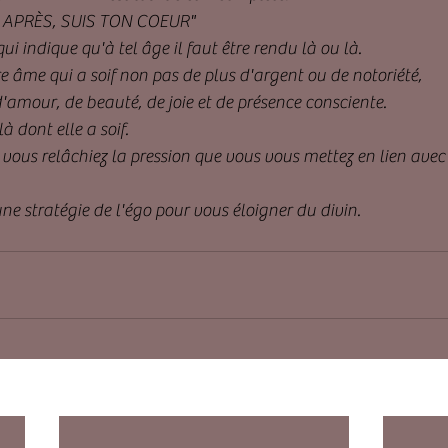
"ET APRÈS, SUIS TON COEUR"
qui indique qu'à tel âge il faut être rendu là ou là.
e âme qui a soif non pas de plus d'argent ou de notoriété, 
d'amour, de beauté, de joie et de présence consciente.
là dont elle a soif.
 vous relâchiez la pression que vous vous mettez en lien avec 
une stratégie de l'égo pour vous éloigner du divin.