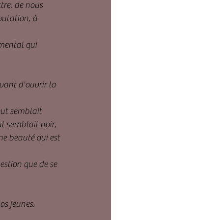
tre, de nous 
utation, à 
 mental qui 
vant d'ouvrir la 
out semblait 
ut semblait noir, 
ne beauté qui est 
estion que de se 
os jeunes.