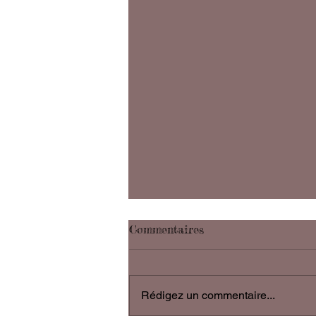
Le jour où j'ai changé
Commentaires
LE JOUR OÙ J'AI CHANGÉ J'ai
décidé de ne plus attendre les
opportunités, mais d'aller à leur
Rédigez un commentaire...
rencontre. J'ai décidé de voir dans