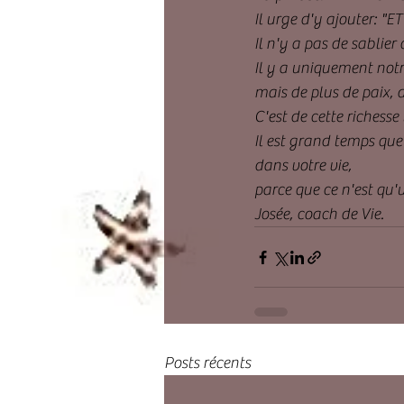
Il urge d'y ajouter: 
Il n'y a pas de sablier 
Il y a uniquement notr
mais de plus de paix, 
C'est de cette richesse 
Il est grand temps que
dans votre vie,
parce que ce n'est qu'
Josée, coach de Vie.
Posts récents