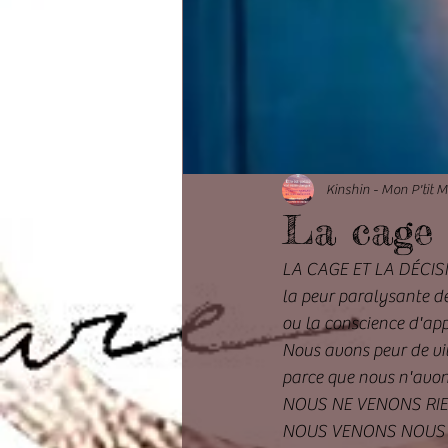
Kinshin - Mon P'tit 
La cage 
LA CAGE ET LA DÉCISI
la peur paralysante de
ou la conscience d'ap
Nous avons peur de vi
parce que nous n'avons
NOUS NE VENONS RIE
NOUS VENONS NOUS D