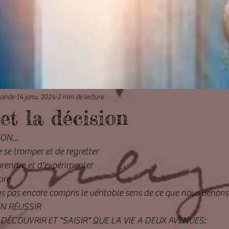
Monde
14 janv. 2024
2 min de lecture
et la décision
ON...
 se tromper et de regretter
prendre et d'expérimenter
vre
 pas encore compris le véritable sens de ce que nous venons f
N RÉUSSIR
ÉCOUVRIR ET "SAISIR" QUE LA VIE A DEUX AVENUES: