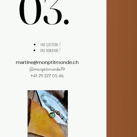
03.
03.
une question ?
une demande ?
martine@monptitmonde.ch
@monptitmonde79
+41 79 377 05 46