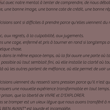
eul avec notre mental à tenter de comprendre, de nous débat
e, une bonne image, une bonne cote de crédit, une bonne rép
isions sont si difficiles à prendre parce qu'elles viennent du
ec, aux regrets, à la culpabilité, aux jugements.
ns une cage, enfermé et pris à tourner en rond si longtemps a
uelque chose.
is dans le même espace-temps, où la foi ouvre une porte où t
possible où tout semblait fini, où elle installe la clarté où to
là où les autres parlent de méfiance, où elle permet de voir u
isions viennent du ressenti sans pression parce qu'il n'est qu
travers une nouvelle expérience transformable en tout temps.
e prison, que la liberté de VIVRE et D'EXPLORER.
as se tromper est un vieux lègue que nous avons transféré à n
 BIEN AVANT" est lourde et incomplète.