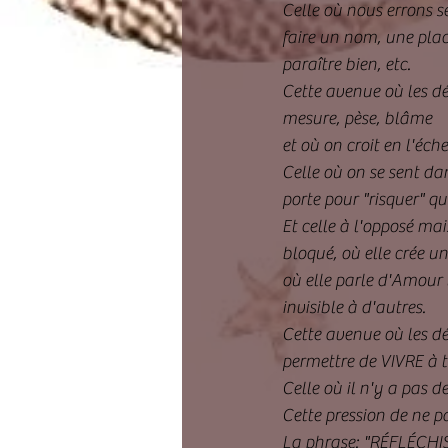
Celle où nous errons s
faire un nom, une plac
paraître bien, etc.
Cette avenue où les déc
mesure, pèse, blâme
et où on croit en l'éch
Celle où on se sent da
porte pour "risquer" q
Et celle à l'opposé ma
bloqué, où elle crée un 
où elle parle d'Amour 
invisible à d'autres.
Cette avenue où les déc
permettre de VIVRE à 
Celle où il n'y a pas d
Cette pression de ne p
La phrase: "RÉFLÉCHIS