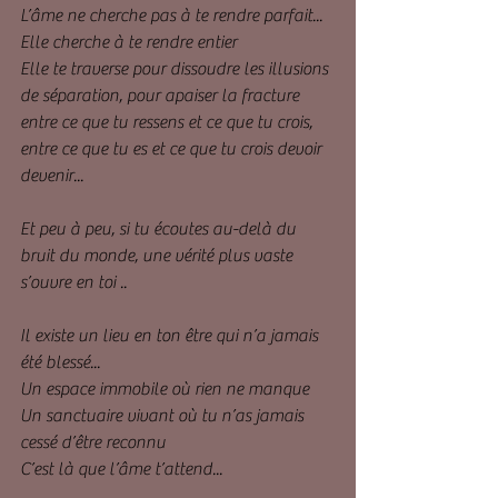
L’âme ne cherche pas à te rendre parfait...
Elle cherche à te rendre entier
Elle te traverse pour dissoudre les illusions 
de séparation, pour apaiser la fracture 
entre ce que tu ressens et ce que tu crois, 
entre ce que tu es et ce que tu crois devoir 
devenir...
Et peu à peu, si tu écoutes au-delà du 
bruit du monde, une vérité plus vaste 
s’ouvre en toi ..
Il existe un lieu en ton être qui n’a jamais 
été blessé...
Un espace immobile où rien ne manque
Un sanctuaire vivant où tu n’as jamais 
cessé d’être reconnu
C’est là que l’âme t’attend...