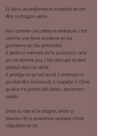
Et dans les profondeurs invisibles de ton 
être, le dragon veille...
Non comme une créature extérieure, c'est 
comme une force ancienne en toi, 
gardienne du feu primordial
Il porte la mémoire de ta puissance, celle 
qui ne domine pas, c'est celle qui se tient 
debout dans la vérité
Il protège ce qui est sacré, il embrase ce 
qui doit être transmuté, il rappelle à l’âme 
qu’elle n’a jamais été faible ..seulement 
voilée...
Entre la rose et le dragon, entre la 
douceur et la puissance, quelque chose 
s’équilibre en toi