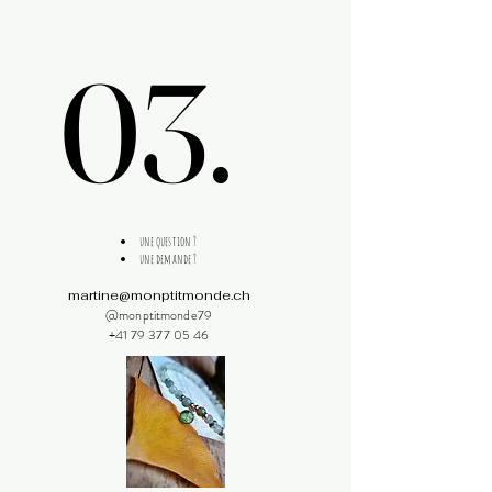
03.
03.
une question ?
une demande ?
martine@monptitmonde.ch
@monptitmonde79
+41 79 377 05 46