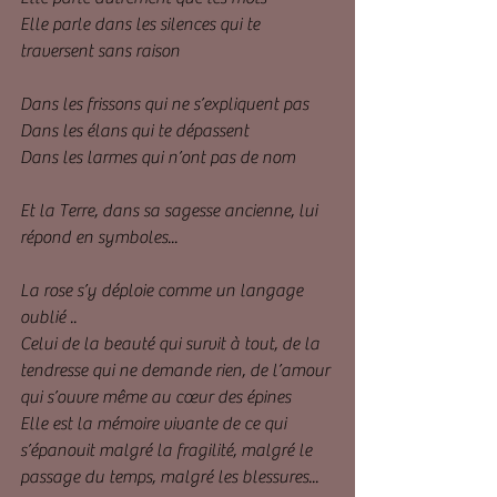
Elle parle dans les silences qui te 
traversent sans raison
Dans les frissons qui ne s’expliquent pas
Dans les élans qui te dépassent
Dans les larmes qui n’ont pas de nom
Et la Terre, dans sa sagesse ancienne, lui 
répond en symboles...
La rose s’y déploie comme un langage 
oublié ..
Celui de la beauté qui survit à tout, de la 
tendresse qui ne demande rien, de l’amour 
qui s’ouvre même au cœur des épines
Elle est la mémoire vivante de ce qui 
s’épanouit malgré la fragilité, malgré le 
passage du temps, malgré les blessures...