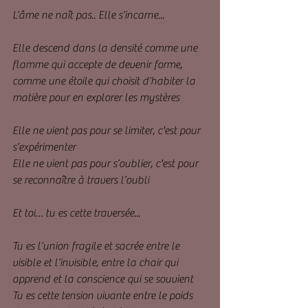
L’âme ne naît pas.. Elle s’incarne...
Elle descend dans la densité comme une 
flamme qui accepte de devenir forme, 
comme une étoile qui choisit d’habiter la 
matière pour en explorer les mystères
Elle ne vient pas pour se limiter, c'est pour 
s’expérimenter
Elle ne vient pas pour s’oublier, c'est pour 
se reconnaître à travers l’oubli
Et toi… tu es cette traversée...
Tu es l’union fragile et sacrée entre le 
visible et l’invisible, entre la chair qui 
apprend et la conscience qui se souvient
Tu es cette tension vivante entre le poids 