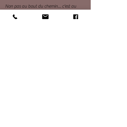
Non pas au bout du chemin… c'est au 
cœur même de ta présence...
Et peut-être que le plus grand des 
mystères n’est pas de chercher qui tu es…
C'est de te souvenir que, depuis toujours, tu 
es déjà revenu..
Ēivalorahia ☯️
Patricia 🌹🐲