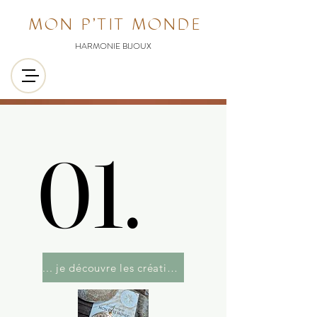
MON P'TIT MONDE
HARMONIE BIJOUX
01.
01.
... je découvre les créations