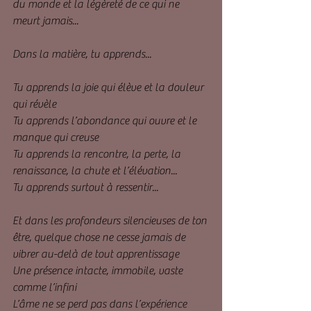
du monde et la légèreté de ce qui ne 
meurt jamais...
Dans la matière, tu apprends...
Tu apprends la joie qui élève et la douleur 
qui révèle
Tu apprends l’abondance qui ouvre et le 
manque qui creuse
Tu apprends la rencontre, la perte, la 
renaissance, la chute et l’élévation...
Tu apprends surtout à ressentir...
Et dans les profondeurs silencieuses de ton 
être, quelque chose ne cesse jamais de 
vibrer au-delà de tout apprentissage 
Une présence intacte, immobile, vaste 
comme l’infini
L’âme ne se perd pas dans l’expérience