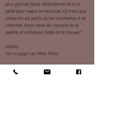
plus grande force. Abandonne toi à la 
perte pour mieux te retrouver. Ce n'est que 
lorsqu'on est perdu qu'on commence à se 
chercher. Alors cesse de craindre de te 
perdre, et embrasse l'idée de te trouver."
Nadia,
Via la page Les Petits Philo.
Illustration Eloy Bida.
La Gardienne du cercle 🌿
Voir tout
Posts récents