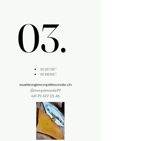
03.
03.
une question ?
une demande ?
martine@monptitmonde.ch
@monptitmonde79
+41 79 377 05 46