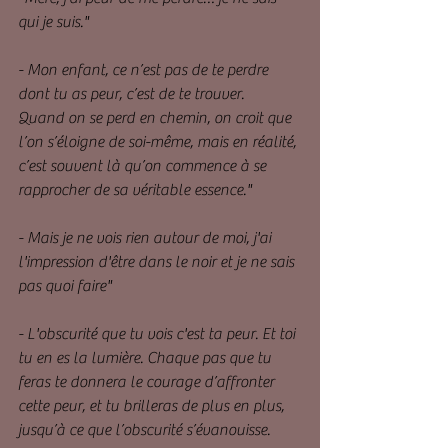
qui je suis."
- Mon enfant, ce n’est pas de te perdre 
dont tu as peur, c’est de te trouver. 
Quand on se perd en chemin, on croit que 
l’on s’éloigne de soi-même, mais en réalité, 
c’est souvent là qu’on commence à se 
rapprocher de sa véritable essence."
- Mais je ne vois rien autour de moi, j'ai 
l'impression d'être dans le noir et je ne sais 
pas quoi faire"
- L'obscurité que tu vois c'est ta peur. Et toi 
tu en es la lumière. Chaque pas que tu 
feras te donnera le courage d’affronter 
cette peur, et tu brilleras de plus en plus, 
jusqu’à ce que l’obscurité s’évanouisse. 