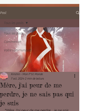
Post
Tous les posts
Tous les posts
Commencer
Votre communauté
Kinshin - Mon P'tit Monde
7 oct. 2024
2 min de lecture
Mère, j'ai peur de me
perdre, je ne sais pas qui
je suis
"Mère, j'ai peur de me perdre… je ne sais  