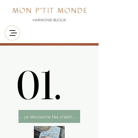
MON P'TIT MONDE
HARMONIE BIJOUX
01.
01.
... je découvre les créations