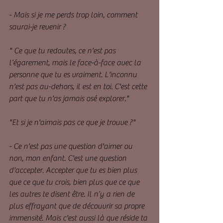
- Mais si je me perds trop loin, comment 
saurai-je revenir ?
" Ce que tu redoutes, ce n'est pas 
l’égarement, mais le face-à-face avec la 
personne que tu es vraiment. L'inconnu 
n'est pas au-dehors, il est en toi. C'est cette 
part que tu n'as jamais osé explorer."
"Et si je n'aimais pas ce que je trouve ?"
- Ce n'est pas une question d'aimer ou 
non, mon enfant. C'est une question 
d'accepter. Accepter que tu es bien plus 
que ce que tu crois, bien plus que ce que 
les autres te disent être. Il n’y a rien de 
plus effrayant que de découvrir sa propre 
immensité. Mais c'est aussi là que réside ta 