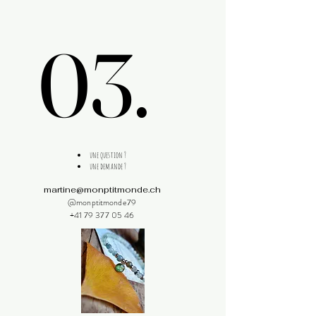
03.
03.
une question ?
une demande ?
martine@monptitmonde.ch
@monptitmonde79
+41 79 377 05 46