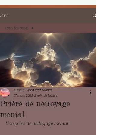
Post
Tous les posts
Tous les posts
Commencer
Votre communauté
Kinshin - Mon P'tit Monde
17 mars 2025
2 min de lecture
Prière de nettoyage
mental
Une prière de nettoyage mental