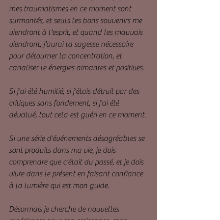
mes traumatismes en ce moment sont 
surmontés, et seuls les bons souvenirs me 
viendront à l'esprit, et quand les mauvais 
viendront, j'aurai la sagesse nécessaire 
pour détourner la concentration, et 
canaliser le énergies aimantes et positives.
Si j'ai été humilié, si j'étais détruit par des 
critiques sans fondement, si j'ai été 
dévalué, tout cela est guéri en ce moment.
Si une série d'événements désagréables se 
sont produits dans ma vie, je dois 
comprendre que c'était du passé, et je dois 
vivre dans le présent en faisant confiance 
à la lumière qui est mon guide.
Désormais je cherche de nouvelles 