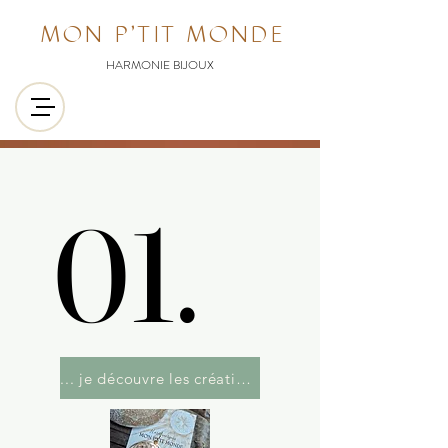
MON P'TIT MONDE
HARMONIE BIJOUX
01.
01.
... je découvre les créations