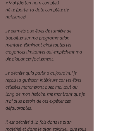
« Moi (dis ton nom complet)
né le (parler la date complète de 
naissance)
Je permets aux êtres de lumière de 
travailler sur ma programmation 
mentale, éliminant ainsi toutes les 
croyances limitantes qui empêchent ma 
vie d'avancer facilement.
Je décrète qu'à partir d'aujourd'hui je 
reçois la guérison intérieure car les êtres 
célestes marcheront avec moi tout au 
long de mon histoire, me montrant que je 
n'ai plus besoin de ces expériences 
défavorables.
Il est décrété à la fois dans le plan 
matériel et dans le plan spirituel, que tous 