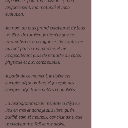
expériences pour ma croissance, mon 
renforcement, ma maturité et mon 
évolution.
Au nom du plus grand créateur et de tous 
les êtres de lumière, je décrète que ces 
traumatismes ou croyances limitantes ne 
nuiront plus à ma marche, et ne 
m'apporteront plus de maladie au corps 
physique et aux corps subtils.
A partir de ce moment, je libère ces 
énergies défavorables et je reçois des 
énergies déjà transmutées et purifiées.
La reprogrammation mentale a déjà eu 
lieu en moi et donc je suis libre, guéri, 
purifié, sain et heureux, car c'est ainsi que 
le créateur m'a fait et me désire.