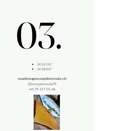
03.
03.
une question ?
une demande ?
martine@monptitmonde.ch
@monptitmonde79
+41 79 377 05 46