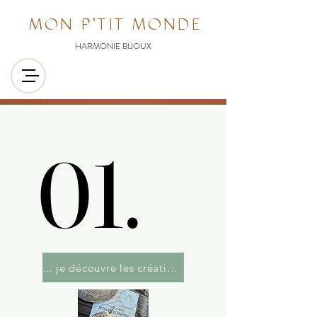
MON P'TIT MONDE
HARMONIE BIJOUX
01.
01.
... je découvre les créations