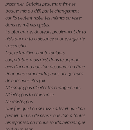
prisonnier. Certains peuvent même se 
trouver mis au défi par le changement, 
car ils veulent rester les mêmes ou rester 
dans les mêmes cycles. 
La plupart des douleurs proviennent de la 
résistance à la croissance pour essayer de 
s'accrocher. 
Oui, le familier semble toujours 
confortable, mais c'est dans le voyage 
vers l'inconnu que l'on découvre son âme. 
Pour vous comprendre, vous devez savoir 
de quoi vous êtes fait. 
N'essayez pas d'éviter les changements. 
N'évitez pas la croissance. 
Ne résistez pas. 
Une fois que l'on se laisse aller et que l'on 
permet au lieu de penser que l'on a toutes 
les réponses, on trouve soudainement que 
tout a un sens. 