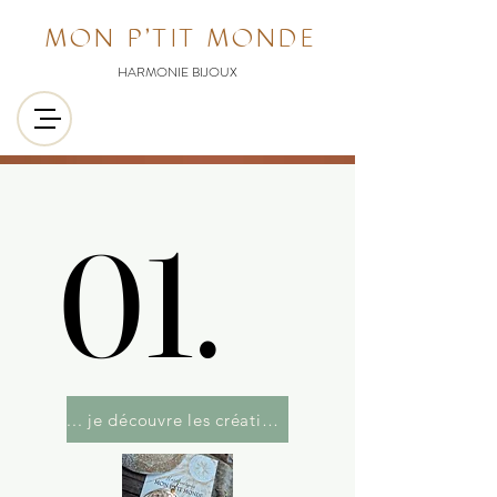
MON P'TIT MONDE
HARMONIE BIJOUX
01.
01.
... je découvre les créations