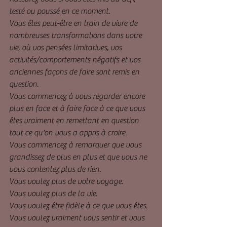
testé ou poussé en ce moment. 
Vous êtes peut-être en train de vivre de 
nombreuses transformations dans votre 
vie, où vos pensées limitatives, vos 
activités/comportements négatifs et vos 
anciennes façons de faire sont remis en 
question. 
Vous commencez à vous regarder encore 
plus en face et à faire face à ce que vous 
êtes vraiment en remettant en question 
tout ce qu'on vous a appris à croire. 
Vous commencez à remarquer que vous 
grandissez de plus en plus et que vous ne 
vous contentez plus de rien. 
Vous voulez plus de votre voyage. 
Vous voulez plus de la vie. 
Vous voulez être fidèle à ce que vous êtes. 
Vous voulez vraiment vous sentir et vous 