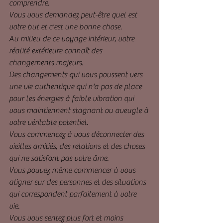
comprendre. 
Vous vous demandez peut-être quel est 
votre but et c'est une bonne chose. 
Au milieu de ce voyage intérieur, votre 
réalité extérieure connaît des 
changements majeurs. 
Des changements qui vous poussent vers 
une vie authentique qui n'a pas de place 
pour les énergies à faible vibration qui 
vous maintiennent stagnant ou aveugle à 
votre véritable potentiel. 
Vous commencez à vous déconnecter des 
vieilles amitiés, des relations et des choses 
qui ne satisfont pas votre âme. 
Vous pouvez même commencer à vous 
aligner sur des personnes et des situations 
qui correspondent parfaitement à votre 
vie. 
Vous vous sentez plus fort et moins 