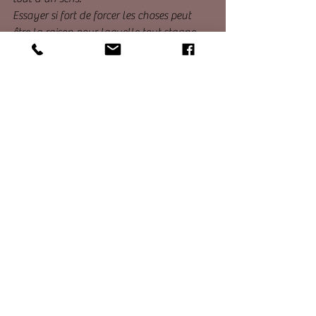
Essayer si fort de forcer les choses peut 
être la raison pour laquelle tout stagne 
dans votre vie. 
Respirez simplement et laissez le 
changement se produire. 
Soyez ouvert à ce qui peut entrer, en 
libérant ce qui vous retient.
Jumoke Ajamu Auteur 
My soul by Kim chi Page
Voir tout
Posts récents