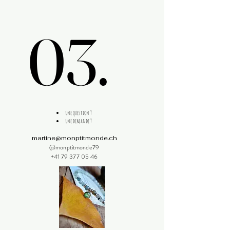
03.
03.
une question ?
une demande ?
martine@monptitmonde.ch
@monptitmonde79
+41 79 377 05 46