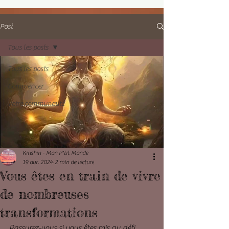
Post
Tous les posts
Tous les posts
Commencer
Votre communauté
Kinshin - Mon P'tit Monde
19 avr. 2024
2 min de lecture
Vous êtes en train de vivre
de nombreuses
transformations
Rassurez-vous si vous êtes mis au défi, 