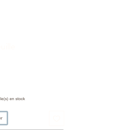
uille
rix
cle(s) en stock
er