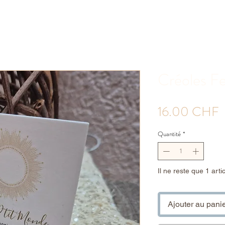
Créoles Fe
P
16.00 CHF
Quantité
*
Il ne reste que 1 arti
Ajouter au pani