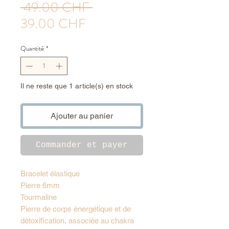
Prix
 49.00 CHF 
Prix
original
39.00 CHF
promotionnel
Quantité
*
Il ne reste que 1 article(s) en stock
Ajouter au panier
Commander et payer
Bracelet élastique
Pierre 6mm
Tourmaline
Pierre de corps énergétique et de
détoxification, associée au chakra