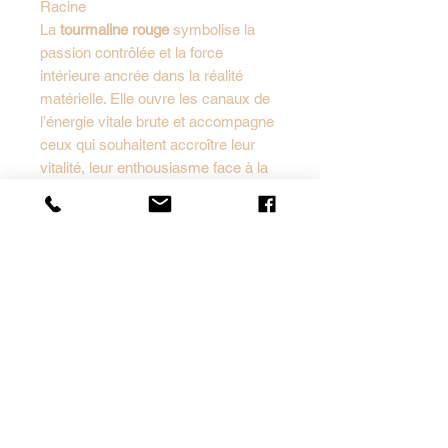
Racine
La
tourmaline rouge
symbolise la
passion contrôlée et la force
intérieure ancrée dans la réalité
matérielle. Elle ouvre les canaux de
l’énergie vitale brute et accompagne
ceux qui souhaitent accroître leur
vitalité, leur enthousiasme face à la
vie et leur capacité d’action dans le
monde. Plus intense que sa cousine
rose, la tourmaline rouge combine la
douceur du cœur avec la puissance
transformatrice de la racine — une
gemme pour les âmes guerrières qui
aspirent à construire et à créer avec
passion.
et pierre rondelle 6mm
Facette
Labradorite foncée, avec de beaux