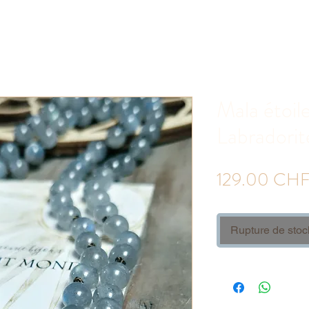
Mala étoil
Labradorit
129.00 CH
Rupture de stoc