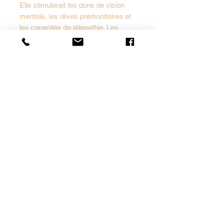
Elle stimulerait les dons de vision
mentale, les rêves prémonitoires et
les capacités de télépathie. Les
praticiens du mysticisme et les
chercheurs en philosophie spirituelle
la tiennent en haute estime pour les
méditations profondes, les voyages
intérieurs et les phases de
dépouillement initiatique. Elle aiderait
à percevoir l’invisible derrière les
apparences et à reconnaître les
véritables forces à l’œuvre dans une
situation.
Les vertus et propriétés de la pierre
piétersite sur le plan physique
Sur le corps, la
piétersite
est décrite
par les lithothérapeutes comme une
pierre énergisante et dynamisante,
utile en cas de grande fatigue,
d’épuisement nerveux ou de baisse