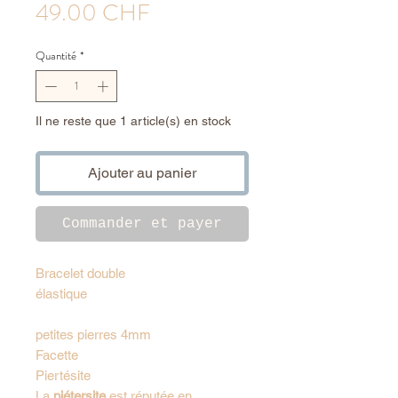
Prix
49.00 CHF
Quantité
*
Il ne reste que 1 article(s) en stock
Ajouter au panier
Commander et payer
Bracelet double
élastique
petites pierres 4mm
Facette
Piertésite
La
piétersite
est réputée en