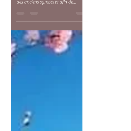
présent, à plonger dans les mystères
des anciens symboles afin de
redécouvrir les sagesses oubliées de...