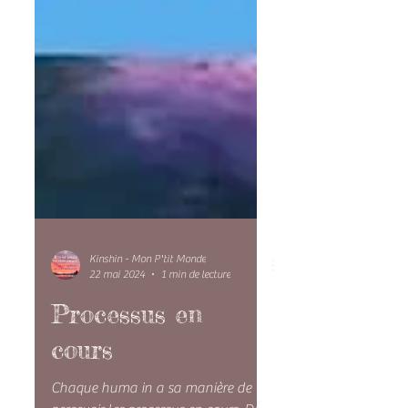
Kinshin - Mon P'tit Monde
22 mai 2024
1 min de lecture
Processus en