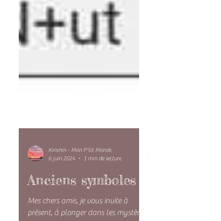
Kinshin - Mon P'tit Monde
6 juin 2024
1 min de lecture
Anciens symboles
Mes chers amis, je vous invite à