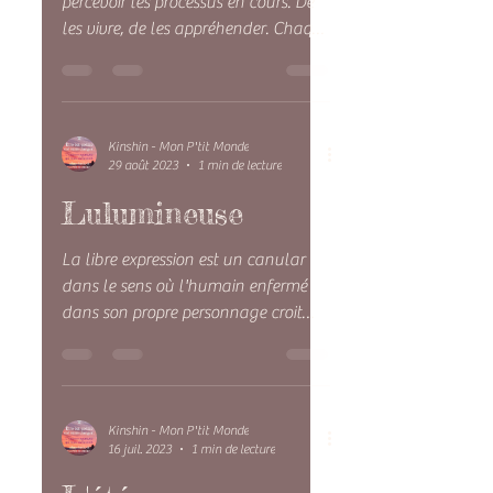
cours
Chaque huma in a sa manière de
percevoir les processus en cours. De
les vivre, de les appréhender. Chaque
humain s'imagine ce feu...
Kinshin - Mon P'tit Monde
29 août 2023
1 min de lecture
Lulumineuse
La libre expression est un canular
dans le sens où l'humain enfermé
dans son propre personnage croit
avoir des opinions, mais elles ne...