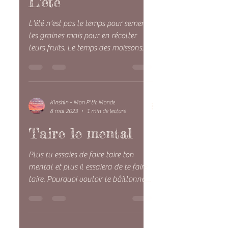
Kinshin - Mon P'tit Monde
16 juil. 2023
1 min de lecture
L'été
L'été n'est pas le temps pour semer
les graines mais pour en récolter
leurs fruits. Le temps des moissons
est destiné à recueillir ce que...
Kinshin - Mon P'tit Monde
8 mai 2023
1 min de lecture
Taire le mental
Plus tu essaies de faire taire ton
mental et plus il essaiera de te faire
taire. Pourquoi vouloir le bâillonner ?