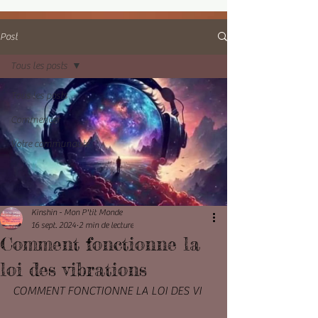
Post
Tous les posts
Tous les posts
Commencer
Votre communauté
Kinshin - Mon P'tit Monde
16 sept. 2024
2 min de lecture
Comment fonctionne la
loi des vibrations
COMMENT FONCTIONNE LA LOI DES VI