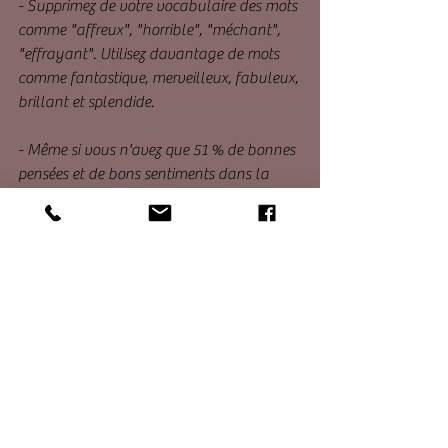
- Supprimez de votre vocabulaire des mots 
comme "affreux", "horrible", "méchant", 
"effrayant". Utilisez davantage de mots 
comme fantastique, merveilleux, fabuleux, 
brillant et splendide.
- Même si vous n'avez que 51 % de bonnes 
pensées et de bons sentiments dans la 
journée, vous rééquilibrez votre vie.
- Chaque jour est l'occasion d'une 
nouvelle vie. Chaque jour, vous êtes 
confronté à un tournant dans votre vie. Et 
avec un seul jour, vous pouvez changer 
l'avenir en changeant la façon dont vous 
vous sentez.
HONDA BYRNE - LA PUISSANCE