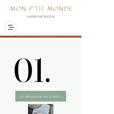
MON P'TIT MONDE
HARMONIE BIJOUX
01.
01.
... je découvre les créations