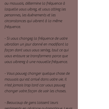
ou mauvais, détermine la fréquence à 
laquelle vous vibrez, et vous attirez les 
personnes, les événements et les 
circonstances qui vibrent à la même 
fréquence.
- Si vous changez la fréquence de votre 
vibration un jour donné en modifiant la 
façon dont vous vous sentez, tout ce qui 
vous entoure se transformera parce que 
vous vibrerez à une nouvelle fréquence.
- Vous pouvez changer quelque chose de 
mauvais qui est arrivé dans votre vie. Il 
n'est jamais trop tard car vous pouvez 
changer votre façon de voir les choses.
- Beaucoup de gens laissent leurs 
sentiments en pilotage automatique. Leurs 