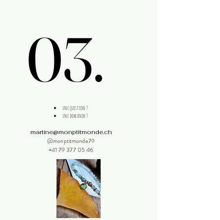
03.
03.
une question ?
une demande ?
martine@monptitmonde.ch
@monptitmonde79
+41 79 377 05 46