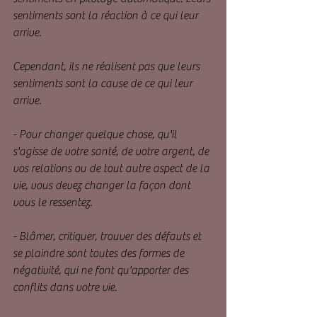
sentiments sont la réaction à ce qui leur 
arrive. 
Cependant, ils ne réalisent pas que leurs 
sentiments sont la cause de ce qui leur 
arrive.
- Pour changer quelque chose, qu'il 
s'agisse de votre santé, de votre argent, de 
vos relations ou de tout autre aspect de la 
vie, vous devez changer la façon dont 
vous le ressentez.
- Blâmer, critiquer, trouver des défauts et 
se plaindre sont toutes des formes de 
négativité, qui ne font qu'apporter des 
conflits dans votre vie.