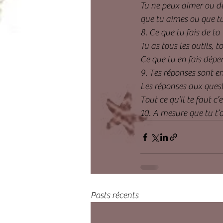
Tu ne peux aimer ou dé
que tu aimes ou que tu
8. Ce que tu fais de ta 
Tu as tous les outils, t
Ce que tu en fais dépen
9. Tes réponses sont en 
Les réponses aux questi
Tout ce qu’il te faut c’
10. A mesure que tu t’o
Posts récents