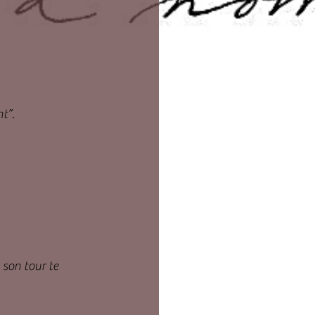
t”.
 son tour te 