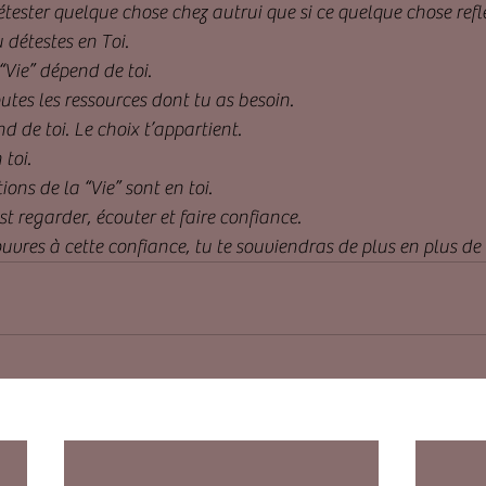
tester quelque chose chez autrui que si ce quelque chose refl
 détestes en Toi.
“Vie” dépend de toi. 
outes les ressources dont tu as besoin. 
d de toi. Le choix t’appartient.
toi. 
ons de la “Vie” sont en toi. 
est regarder, écouter et faire confiance.
uvres à cette confiance, tu te souviendras de plus en plus de 