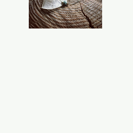
PROCHAINEMENT
Marché Artisanal
3 octobre à la Désalpe Semsales
... pas de marchés de Noël organisés pour
le moment ....