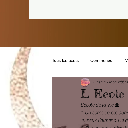
Tous les posts
Commencer
V
Kinshin - Mon P'tit 
L Ecole 
L’école de la Vie 🙏
1. Un corps t’a été don
Tu peux l’aimer ou le d