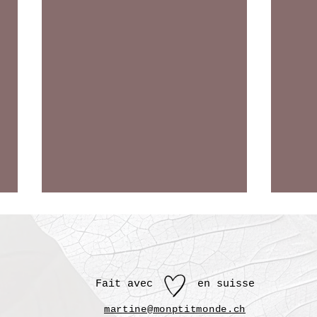
Le coeur reconnaît la
LE 
fréquence
Il y 
J’ai compris que l’on ne choisit pas
l’âme
l’âme que l’on aime ; c’est le cœur
respec
Fait avec en suisse
qui reconnaît une fréquence avant
peut 
mar
tine@monptitmonde.ch
même que l’esprit ne puisse la
trave