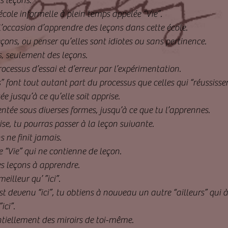
s leçons. 
école informelle à plein temps appelée “Vie”. 
’occasion d’apprendre des leçons dans cette école. 
çons, ou penser qu’elles sont idiotes ou sans pertinence.
es, seulement des leçons. 
ocessus d’essai et d’erreur par l’expérimentation. 
” font tout autant part du processus que celles qui “réussissen
e jusqu’à ce qu’elle soit apprise. 
ntée sous diverses formes, jusqu’à ce que tu l’apprennes. 
se, tu pourras passer à la leçon suivante.
 ne finit jamais. 
de “Vie” qui ne contienne de leçon. 
des leçons à apprendre.
meilleur qu’ ”ici”. 
t devenu “ici”, tu obtiens à nouveau un autre “ailleurs” qui à
ici”.
ntiellement des miroirs de toi-même. 