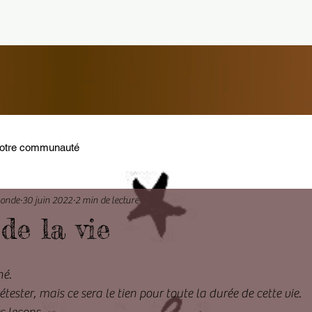
otre communauté
Monde
30 juin 2022
2 min de lecture
de la vie
né. 
étester, mais ce sera le tien pour toute la durée de cette vie.