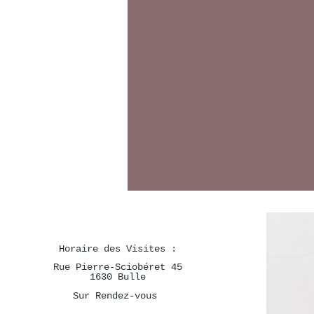
Le jour où j'ai changé
LE JOUR OÙ J'AI CHANGÉ J'ai
H
oraire des Visites :
décidé de ne plus attendre les
Rue Pierre-Sciobéret 45
opportunités, mais d'aller à leur
1630 Bulle
rencontre. J'ai décidé de voir dans
Sur Rendez-vous
chaque problème une occasion