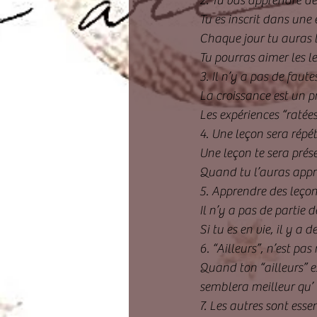
2. Tu vas apprendre de
Tu es inscrit dans une 
Chaque jour tu auras l
Tu pourras aimer les le
3. Il n’y a pas de faut
La croissance est un pr
Les expériences “ratées
4. Une leçon sera répété
Une leçon te sera prése
Quand tu l’auras appri
5. Apprendre des leçons
Il n’y a pas de partie 
Si tu es en vie, il y a 
6. “Ailleurs”, n’est pas 
Quand ton “ailleurs” es
semblera meilleur qu’ ”
7. Les autres sont esse