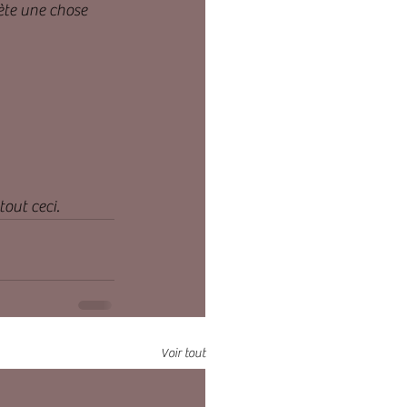
ète une chose 
tout ceci.
Voir tout