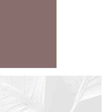
RESPECT
a un moment dans la vie où
 reconnaît que le manque de
t n’est pas toujours évident. Il
se manifester subtilement à
rs des gestes comme minimiser