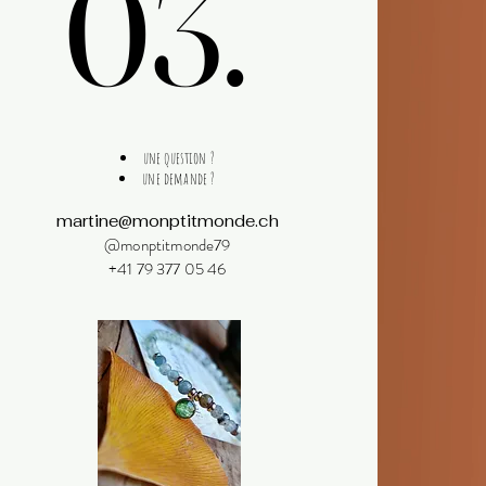
03.
03.
une question ?
une demande ?
martine@monptitmonde.ch
@monptitmonde79
+41 79 377 05 46