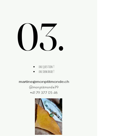
03.
03.
une question ?
une demande ?
martine@monptitmonde.ch
@monptitmonde79
+41 79 377 05 46