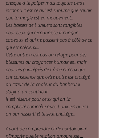
presque à le palper mais toujours vers l 
inconnu c est ce qui est sublime que savoir 
que la magie est en mouvement..
Les baisers de l univers sont tangibles 
pour ceux qui reconnaissent chaque 
cadeaux et qui ne passent pas à côté de ce 
qui est précieux...
Cette bulle n est pas un refuge pour des 
blessures ou croyances humaines.. mais 
pour les privilégiés de l âme et ceux qui 
ont conscience que cette bulle est protégé 
au cœur de la chaleur du bonheur il 
s'agit d un continent..
Il est réservé pour ceux qui on la 
complicité complète avec l univers avec l 
amour ressenti et le seul privilège..
Avant de comprendre et de vouloir vivre 
n'importe quelle relation amoureuse ...