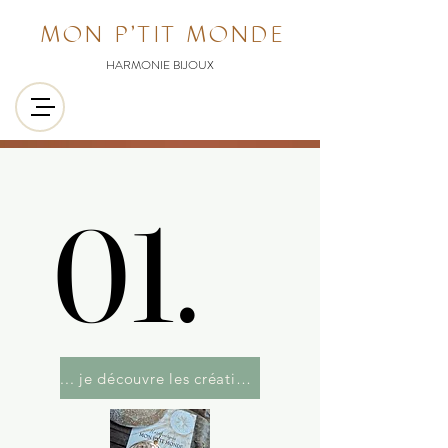
MON P'TIT MONDE
HARMONIE BIJOUX
01.
01.
... je découvre les créations