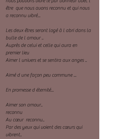
nous pouvons vivre le pur bonheur avec l 
être  que nous avons reconnu et qui nous 
a reconnu vibré...
Les deux êtres seront logé à l abri dans la 
bulle de l amour .. 
Auprès de celui et celle qui aura en 
premier lieu 
Aimer l univers et se sentira aux anges .. 
Aimé d une façon peu commune ...
En promesse d éternité...
Aimer son amour..
reconnu 
Au cœur  reconnu..
Par des yeux qui voient des cœurs qui 
vibrent..