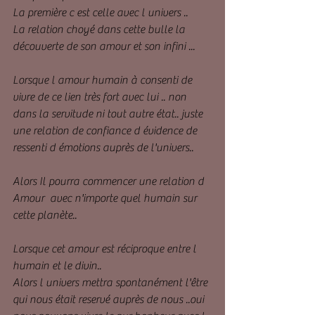
La première c est celle avec l univers ..
La relation choyé dans cette bulle la 
découverte de son amour et son infini ...
Lorsque l amour humain à consenti de 
vivre de ce lien très fort avec lui .. non 
dans la servitude ni tout autre état.. juste 
une relation de confiance d évidence de 
ressenti d émotions auprès de l'univers..
Alors Il pourra commencer une relation d 
Amour  avec n'importe quel humain sur 
cette planète..
Lorsque cet amour est réciproque entre l 
humain et le divin..
Alors l univers mettra spontanément l'être 
qui nous était reservé auprès de nous ..oui 