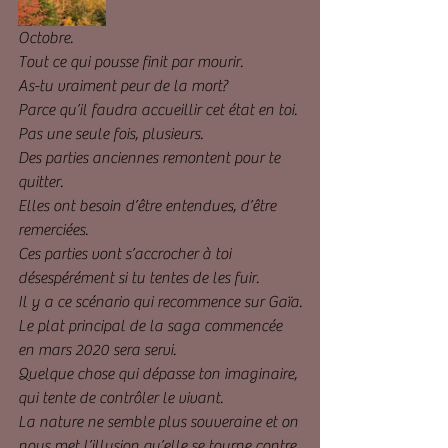
Octobre.
Tout ce qui pousse finit par mourir.
As-tu vraiment peur de la mort?
Parce qu’il faudra accueillir cet état en toi.
Pas une seule fois, plusieurs.
Des parties anciennes remontent pour te 
quitter.
Elles ont besoin d’être entendues, d’être 
remerciées.
Ces parties vont s’accrocher à toi 
désespérément si tu tentes de les fuir.
Il y a ce scénario qui recommence sur Gaïa.
Le plat principal de la saga commencée 
en mars 2020 sera servi.
Quelque chose qui dépasse ton imaginaire, 
qui tente de contrôler le vivant.
La nature ne semble plus souveraine et on 
nous met l’illusion qu’elle se tourne contre 