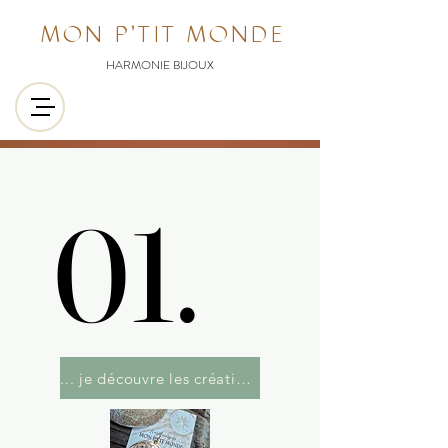
MON P'TIT MONDE
HARMONIE BIJOUX
01.
01.
... je découvre les créations