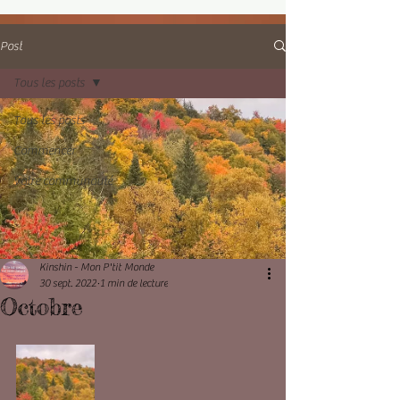
Post
Tous les posts
Tous les posts
Commencer
Votre communauté
Kinshin - Mon P'tit Monde
30 sept. 2022
1 min de lecture
Octobre