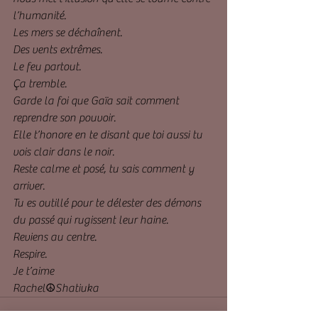
l’humanité.
Les mers se déchaînent.
Des vents extrêmes.
Le feu partout.
Ça tremble.
Garde la foi que Gaïa sait comment 
reprendre son pouvoir.
Elle t’honore en te disant que toi aussi tu 
vois clair dans le noir.
Reste calme et posé, tu sais comment y 
arriver.
Tu es outillé pour te délester des démons 
du passé qui rugissent leur haine.
Reviens au centre. 
Respire.
Je t’aime 
Rachel☮️Shatiuka