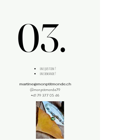
03.
03.
une question ?
une demande ?
martine@monptitmonde.ch
@monptitmonde79
+41 79 377 05 46