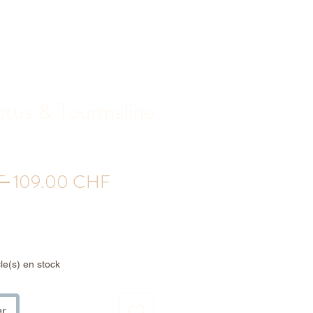
otus & Tourmaline
Prix
Prix
F 
109.00 CHF
original
promotionnel
cle(s) en stock
er