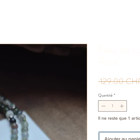
Fleur de L
Rose
 129.00 CH
Quantité
*
Il ne reste que 1 arti
Ajouter au pani