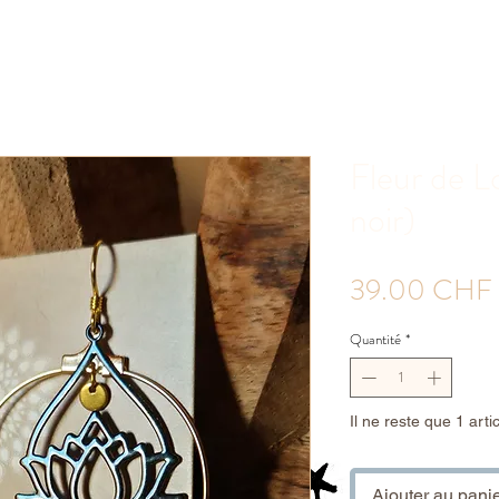
Fleur de L
noir)
39.00 CHF
Quantité
*
Il ne reste que 1 arti
Ajouter au pani