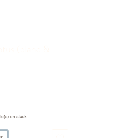
otus (blanc &
Prix
cle(s) en stock
er